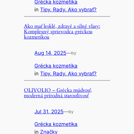
Grécka kozmetika
in
Tipy. Rady. Ako vybrať?
Ako mať lesklé, zdravé a silné vlasy:
Komplexný sprievodca gréckou
kozmetikou
Aug 14, 2025
—
by
Grécka kozmetika
in
Tipy. Rady. Ako vybrať?
OLIVOLIO – Grécka múdrosť,
moderná prírodná starostlivosť
Jul 31, 2025
—
by
Grécka kozmetika
in
Značky