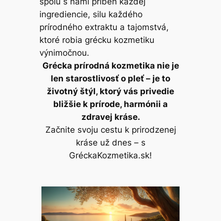
spolu s nami príbeh každej
ingrediencie, silu každého
prírodného extraktu a tajomstvá,
ktoré robia grécku kozmetiku
výnimočnou.
Grécka prírodná kozmetika nie je
len starostlivosť o pleť – je to
životný štýl, ktorý vás privedie
bližšie k prírode, harmónii a
zdravej kráse.
Začnite svoju cestu k prirodzenej
kráse už dnes – s
GréckaKozmetika.sk!