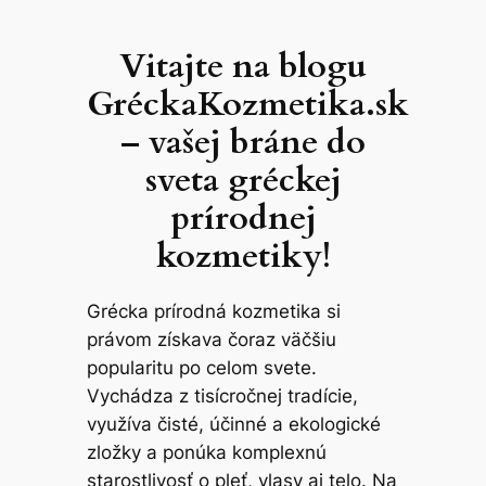
Skip
to
Vitajte na blogu
content
GréckaKozmetika.sk
– vašej bráne do
sveta gréckej
prírodnej
kozmetiky!
Grécka prírodná kozmetika si
právom získava čoraz väčšiu
popularitu po celom svete.
Vychádza z tisícročnej tradície,
využíva čisté, účinné a ekologické
zložky a ponúka komplexnú
starostlivosť o pleť, vlasy aj telo. Na