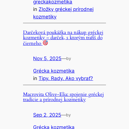
greckakozmetika
in
Zložky gréckej prírodnej
kozmetiky
Darčeková poukážka na nákup gréckej
kozmetiky – darček, s ktorým trafíš do
čierneho
Nov 5, 2025
—
by
Grécka kozmetika
in
Tipy. Rady. Ako vybrať?
Macrovita Olive-Elia: spojenie gréckej
tradície a prírodnej kozmetiky
Sep 2, 2025
—
by
Grécka kozmetika