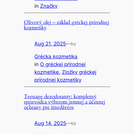
in
Značky
Olivový olej – základ gréckej prírodnej
kozmetiky
Aug 21, 2025
—
by
Grécka kozmetika
in
O gréckej prírodnej
kozmetike
, 
Zložky gréckej
prírodnej kozmetiky
Teenage dezodoranty: kompletný
sprievodca výberom jemnej a účinnej
ochrany pre tínedžerov
Aug 14, 2025
—
by