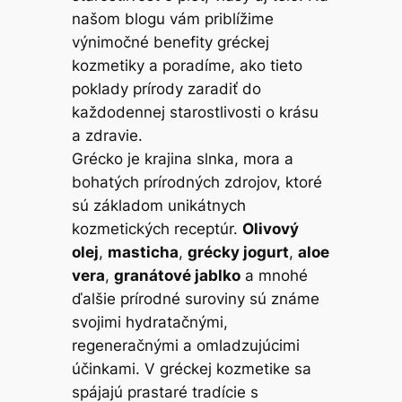
našom blogu vám priblížime
výnimočné benefity gréckej
kozmetiky a poradíme, ako tieto
poklady prírody zaradiť do
každodennej starostlivosti o krásu
a zdravie.
Grécko je krajina slnka, mora a
bohatých prírodných zdrojov, ktoré
sú základom unikátnych
kozmetických receptúr.
Olivový
olej
,
masticha
,
grécky jogurt
,
aloe
vera
,
granátové jablko
a mnohé
ďalšie prírodné suroviny sú známe
svojimi hydratačnými,
regeneračnými a omladzujúcimi
účinkami. V gréckej kozmetike sa
spájajú prastaré tradície s