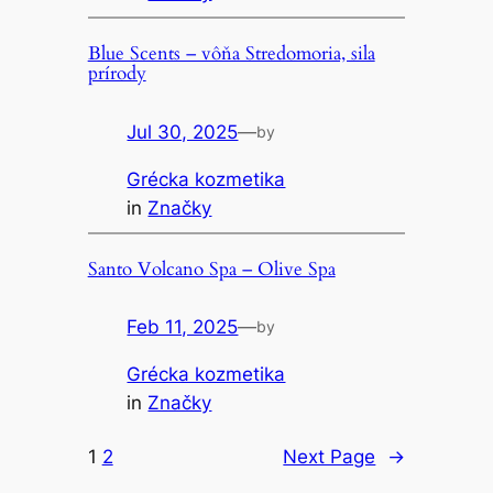
Blue Scents – vôňa Stredomoria, sila
prírody
Jul 30, 2025
—
by
Grécka kozmetika
in
Značky
Santo Volcano Spa – Olive Spa
Feb 11, 2025
—
by
Grécka kozmetika
in
Značky
1
2
Next Page
→