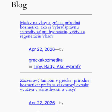
Blog
Masky na vlasy a grécka prírodná
kozmetika: ako si vybrať správnu
starostlivosť pre hydratáciu, výživu a
regeneráciu vlasov
Apr 22, 2026
—
by
greckakozmetika
in
Tipy. Rady. Ako vybrať?
Zázvorový šampón v gréckej prírodnej
kozmetike: prečo sa zázvorový extrakt
využíva v starostlivosti o vlasy?
Apr 22, 2026
—
by