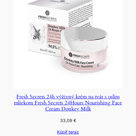
Fresh Secrets 24h výživný krém na tvár s oslím
mliekom Fresh Secrets 24Hours Nourishing Face
Cream Donkey Milk
33,09
€
Kúpiť teraz