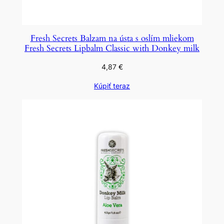
Fresh Secrets Balzam na ústa s oslím mliekom
Fresh Secrets Lipbalm Classic with Donkey milk
4,87
€
Kúpiť teraz