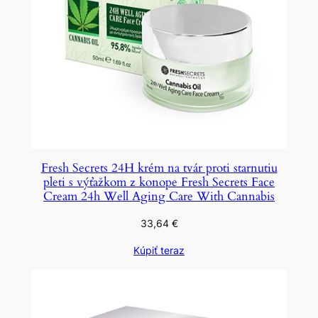
Fresh Secrets 24H krém na tvár proti starnutiu
pleti s výťažkom z konope Fresh Secrets Face
Cream 24h Well Aging Care With Cannabis
33,64
€
Kúpiť teraz