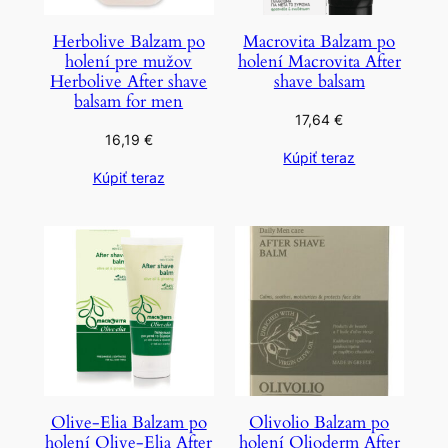
Herbolive Balzam po
Macrovita Balzam po
holení pre mužov
holení Macrovita After
Herbolive After shave
shave balsam
balsam for men
17,64
€
16,19
€
Kúpiť teraz
Kúpiť teraz
Olive-Elia Balzam po
Olivolio Balzam po
holení Olive-Elia After
holení Olioderm After