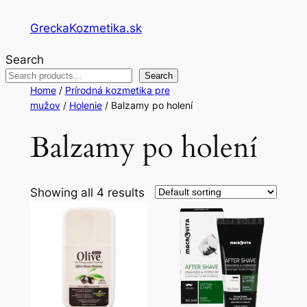
Skip
GreckaKozmetika.sk
to
content
Search
Search
Home
/
Prírodná kozmetika pre
mužov
/
Holenie
/ Balzamy po holení
Balzamy po holení
Showing all 4 results