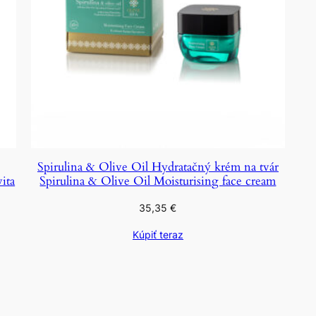
Spirulina & Olive Oil Hydratačný krém na tvár
ita
Spirulina & Olive Oil Moisturising face cream
35,35
€
Kúpiť teraz