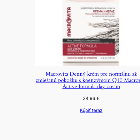
Macrovita Denný krém pre normálnu až
zmiešanú pokožku s koenzýmom Q10 Macrov
Active formula day cream
34,96
€
Kúpiť teraz