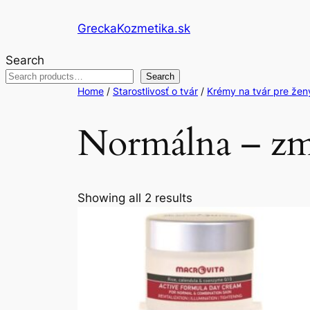
Skip
GreckaKozmetika.sk
to
content
Search
Search
Home
/
Starostlivosť o tvár
/
Krémy na tvár pre žen
Normálna – zm
Showing all 2 results