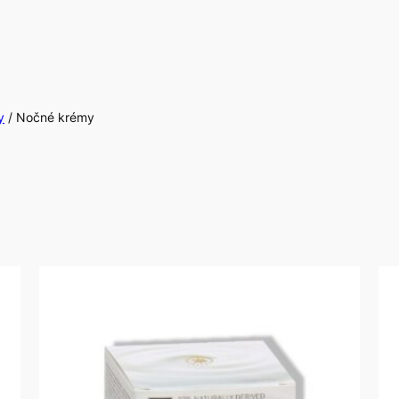
y
/ Nočné krémy