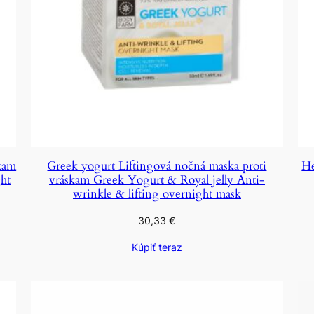
kam
Greek yogurt Liftingová nočná maska proti
He
ht
vráskam Greek Yogurt & Royal jelly Anti-
wrinkle & lifting overnight mask
30,33
€
Kúpiť teraz