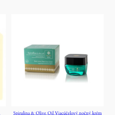
m
Spirulina & Olive Oil Viacúčelový nočný krém