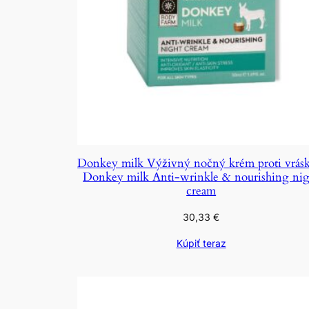
Donkey milk Výživný nočný krém proti vrás
Donkey milk Anti-wrinkle & nourishing nig
cream
30,33
€
Kúpiť teraz