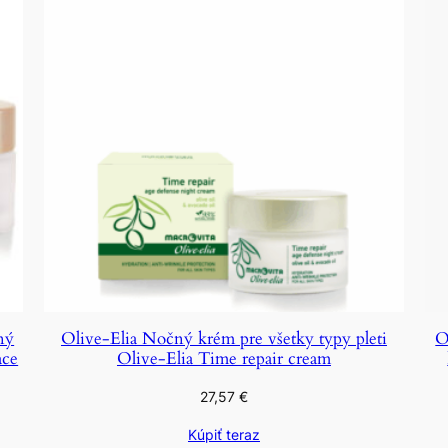
ný
Olive-Elia Nočný krém pre všetky typy pleti
O
ace
Olive-Elia Time repair cream
27,57
€
Kúpiť teraz