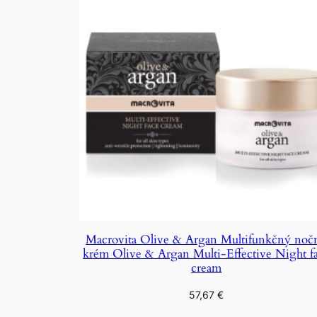
Macrovita Olive & Argan Multifunkčný noč
krém Olive & Argan Multi-Effective Night f
cream
57,67
€