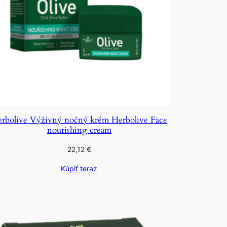
rbolive Výživný nočný krém Herbolive Face
nourishing cream
22,12
€
Kúpiť teraz