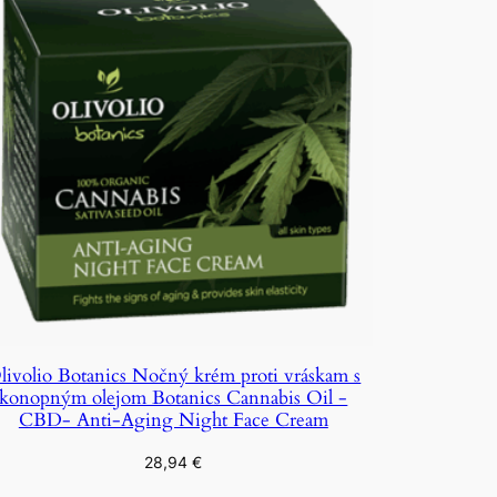
livolio Botanics Nočný krém proti vráskam s
konopným olejom Botanics Cannabis Oil -
CBD- Anti-Aging Night Face Cream
28,94
€