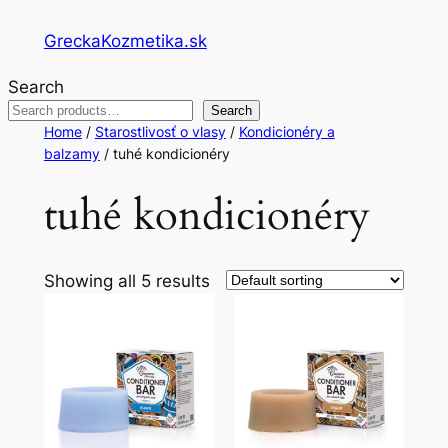
Skip
GreckaKozmetika.sk
to
content
Search
Search
Home
/
Starostlivosť o vlasy
/
Kondicionéry a
balzamy
/ tuhé kondicionéry
tuhé kondicionéry
Showing all 5 results