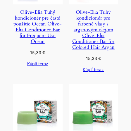
Olive-Elia Tuhý
Olive-Elia Tuhý
kondicionér pre časté
kondicionér pre
použitie Ocean Olive-
farbené vlasy s
Elia Conditioner Bar
arganovým olejom
for Frequent Use
Olive-Elia
Ocean
Conditioner Bar for
Colored Hair Argan
15,33
€
15,33
€
Kúpiť teraz
Kúpiť teraz