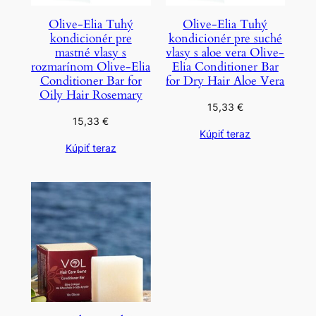
Olive-Elia Tuhý
Olive-Elia Tuhý
kondicionér pre
kondicionér pre suché
mastné vlasy s
vlasy s aloe vera Olive-
rozmarínom Olive-Elia
Elia Conditioner Bar
Conditioner Bar for
for Dry Hair Aloe Vera
Oily Hair Rosemary
15,33
€
15,33
€
Kúpiť teraz
Kúpiť teraz