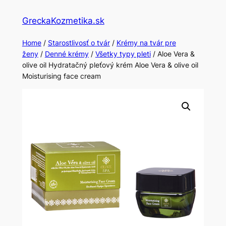
Skip
GreckaKozmetika.sk
to
content
Home
/
Starostlivosť o tvár
/
Krémy na tvár pre
ženy
/
Denné krémy
/
Všetky typy pleti
/ Aloe Vera &
olive oil Hydratačný pleťový krém Aloe Vera & olive oil
Moisturising face cream