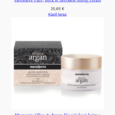
Herbolive Face, neck & decollete lifting cream
25,65
€
Kúpiť teraz