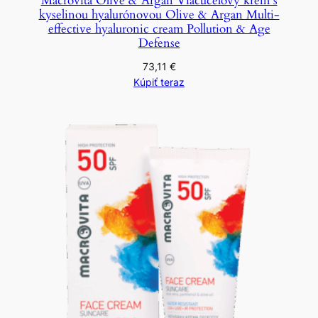
Macrovita Olive & Argan Viacúčelový krém s
kyselinou hyalurónovou Olive & Argan Multi-
effective hyaluronic cream Pollution & Age
Defense
73,11
€
Kúpiť teraz