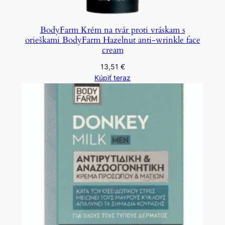
BodyFarm Krém na tvár proti vráskam s
orieškami BodyFarm Hazelnut anti-wrinkle face
cream
13,51
€
Kúpiť teraz