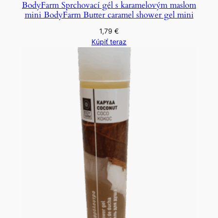
BodyFarm Sprchovací gél s karamelovým maslom
mini BodyFarm Butter caramel shower gel mini
1,79
€
Kúpiť teraz