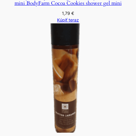
mini BodyFarm Cocoa Cookies shower gel mini
1,79
€
Kúpiť teraz