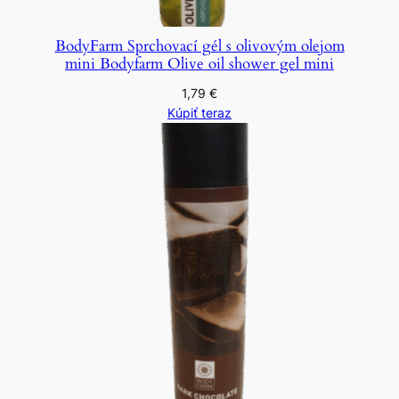
BodyFarm Sprchovací gél s olivovým olejom
mini Bodyfarm Olive oil shower gel mini
1,79
€
Kúpiť teraz