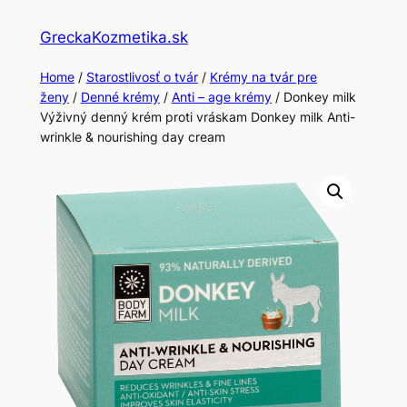
Skip
GreckaKozmetika.sk
to
content
Home
/
Starostlivosť o tvár
/
Krémy na tvár pre
ženy
/
Denné krémy
/
Anti – age krémy
/ Donkey milk
Výživný denný krém proti vráskam Donkey milk Anti-
wrinkle & nourishing day cream