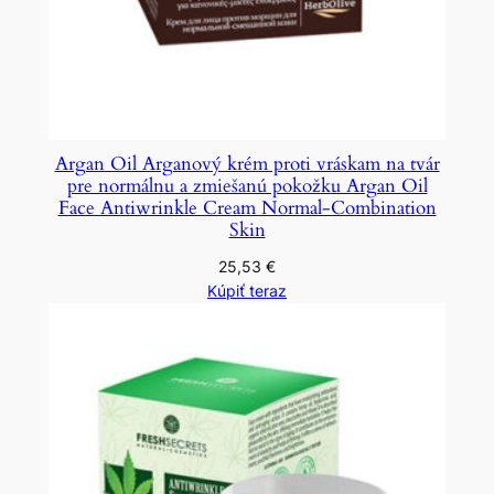
Argan Oil Arganový krém proti vráskam na tvár
pre normálnu a zmiešanú pokožku Argan Oil
Face Antiwrinkle Cream Normal-Combination
Skin
25,53
€
Kúpiť teraz