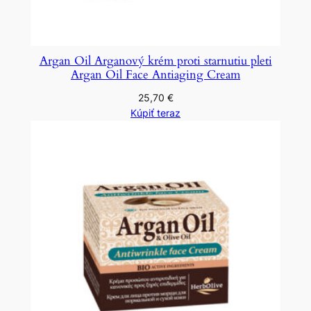
Argan Oil Arganový krém proti starnutiu pleti
Argan Oil Face Antiaging Cream
25,70
€
Kúpiť teraz