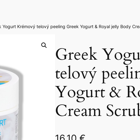
k Yogurt Krémový telový peeling Greek Yogurt & Royal jelly Body Cr
Greek Yogu
telový peel
Yogurt & Ro
Cream Scru
16,10
€