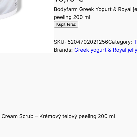
Bodyfarm Greek Yogurt & Royal j
peeling 200 ml
Kúpiť teraz
SKU:
5204702021256
Category:
T
Brands:
Greek yogurt & Royal jell
y Cream Scrub – Krémový telový peeling 200 ml