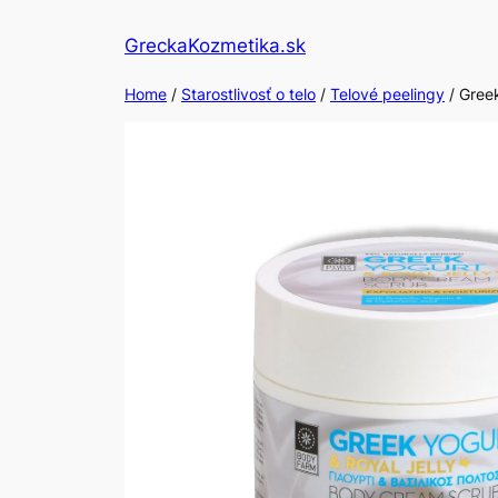
Skip
GreckaKozmetika.sk
to
content
Home
/
Starostlivosť o telo
/
Telové peelingy
/ Gree