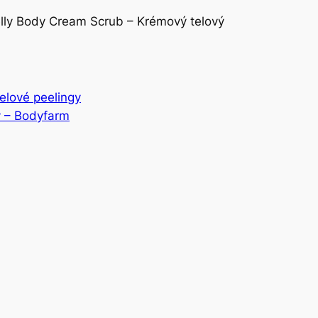
elly Body Cream Scrub – Krémový telový
elové peelingy
y – Bodyfarm