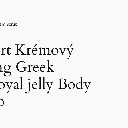
eam Scrub
rt Krémový
ing Greek
yal jelly Body
b