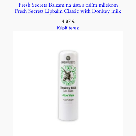
Fresh Secrets Balzam na ústa s oslím mliekom
Fresh Secrets Lipbalm Classic with Donkey milk
4,87
€
Kúpiť teraz