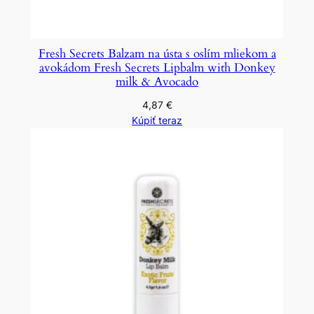
Fresh Secrets Balzam na ústa s oslím mliekom a
avokádom Fresh Secrets Lipbalm with Donkey
milk & Avocado
4,87
€
Kúpiť teraz