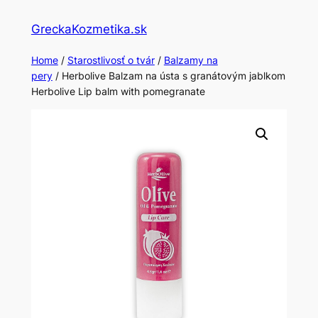
Skip
GreckaKozmetika.sk
to
content
Home
/
Starostlivosť o tvár
/
Balzamy na
pery
/ Herbolive Balzam na ústa s granátovým jablkom
Herbolive Lip balm with pomegranate