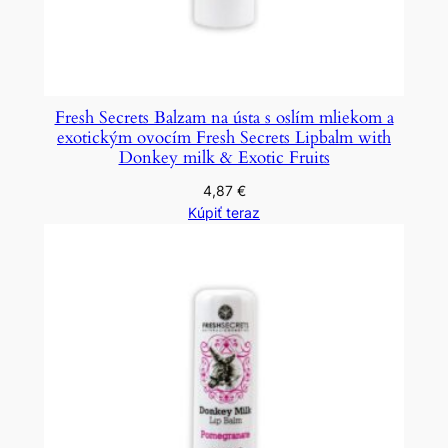
Fresh Secrets Balzam na ústa s oslím mliekom a
exotickým ovocím Fresh Secrets Lipbalm with
Donkey milk & Exotic Fruits
4,87
€
Kúpiť teraz