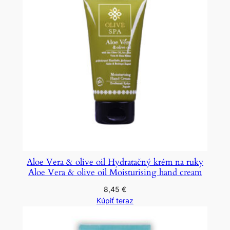
Aloe Vera & olive oil Hydratačný krém na ruky
Aloe Vera & olive oil Moisturising hand cream
8,45
€
Kúpiť teraz