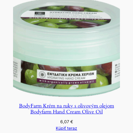
BodyFarm Krém na ruky s olivovým olejom
Bodyfarm Hand Cream Olive Oil
6,07
€
Kúpiť teraz