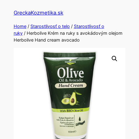
Skip
GreckaKozmetika.sk
to
content
Home
/
Starostlivosť o telo
/
Starostlivosť o
ruky
/ Herbolive Krém na ruky s avokádovým olejom
Herbolive Hand cream avocado