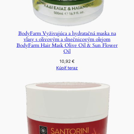
BodyFarm Vyživujúca a hydratačná maska na
vlasy s olivovým a slnečnicovým olejom
BodyFarm Hair Mask Olive Oil & Sun Flower
Oil
10,92
€
Kúpiť teraz