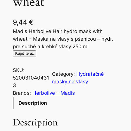
wheat
9,44
€
Madis Herbolive Hair hydro mask with
wheat – Maska na vlasy s pšenicou – hydr.
pre suché a krehké vlasy 250 ml
Kúpiť teraz
SKU:
Category:
Hydratačné
520031040431
masky na vlasy
3
Brands:
Herbolive – Madis
Description
Description