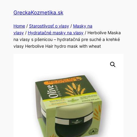
Skip
GreckaKozmetika.sk
to
content
Home
/
Starostlivosť o vlasy
/
Masky na
vlasy
/
Hydratačné masky na vlasy
/ Herbolive Maska
na vlasy s pšenicou – hydratačná pre suché a krehké
vlasy Herbolive Hair hydro mask with wheat