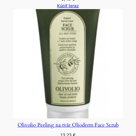
Kúpiť teraz
Olivolio Peeling na tvár Olioderm Face Scrub
13,23
€