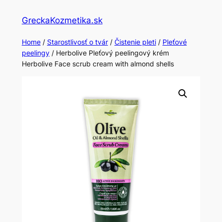
Skip
GreckaKozmetika.sk
to
content
Home
/
Starostlivosť o tvár
/
Čistenie pleti
/
Pleťové
peelingy
/ Herbolive Pleťový peelingový krém
Herbolive Face scrub cream with almond shells