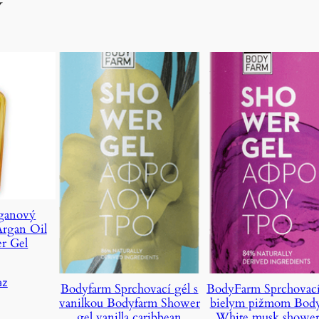
y
ganový
Argan Oil
r Gel
az
Bodyfarm Sprchovací gél s
BodyFarm Sprchovací
vanilkou Bodyfarm Shower
bielym pižmom Bod
gel vanilla caribbean
White musk shower