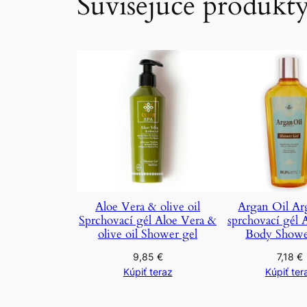
Súvisejúce produkt
Aloe Vera & olive oil
Argan Oil Ar
Sprchovací gél Aloe Vera &
sprchovací gél 
olive oil Shower gel
Body Showe
9,85
€
7,18
€
Kúpiť teraz
Kúpiť ter