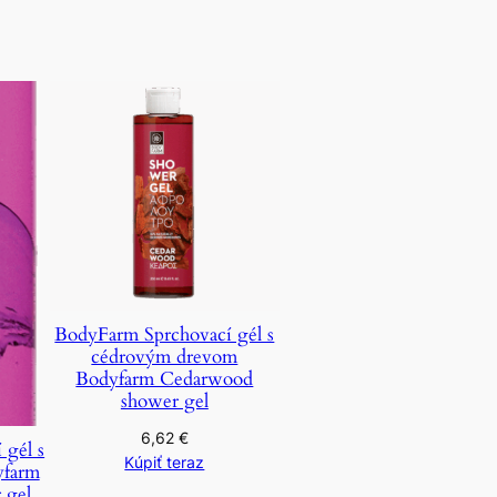
BodyFarm Sprchovací gél s
cédrovým drevom
Bodyfarm Cedarwood
shower gel
6,62
€
 gél s
Kúpiť teraz
yfarm
 gel