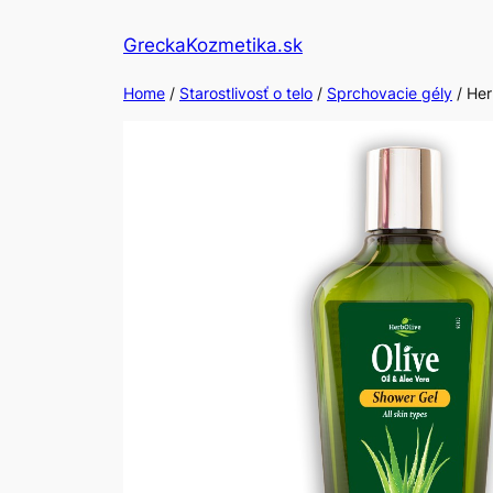
Skip
GreckaKozmetika.sk
to
content
Home
/
Starostlivosť o telo
/
Sprchovacie gély
/ Her