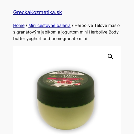
Skip
GreckaKozmetika.sk
to
content
Home
/
Mini cestovné balenia
/ Herbolive Telové maslo
s granátovým jablkom a jogurtom mini Herbolive Body
butter yoghurt and pomegranate mini