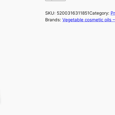
SKU:
5200316311851
Category:
Pr
Brands:
Vegetable cosmetic oils 