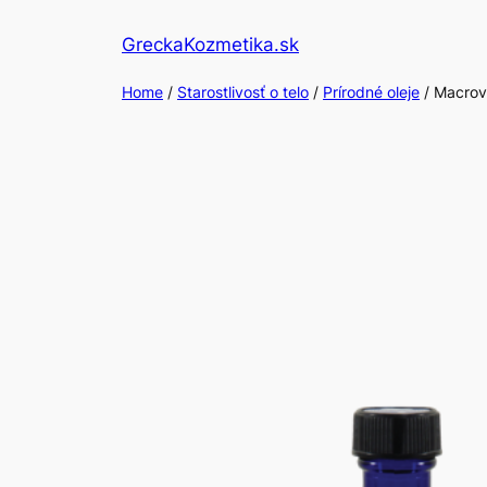
Skip
GreckaKozmetika.sk
to
content
Home
/
Starostlivosť o telo
/
Prírodné oleje
/ Macrov