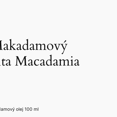
Makadamový
ita Macadamia
amový olej 100 ml