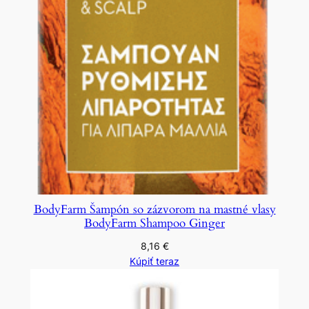
BodyFarm Šampón so zázvorom na mastné vlasy
BodyFarm Shampoo Ginger
8,16
€
Kúpiť teraz