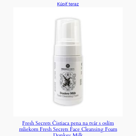
Kúpiť teraz
Fresh Secrets Čistiaca pena na tvár s oslím
mliekom Fresh Secrets Face Cleansing Foam
Donkey Milk