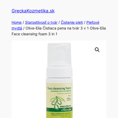
Skip
GreckaKozmetika.sk
to
content
Home
/
Starostlivosť o tvár
/
Čistenie pleti
/
Pleťové
mydlá
/ Olive-Elia Čistiaca pena na tvár 3 v 1 Olive-Elia
Face cleansing foam 3 in 1