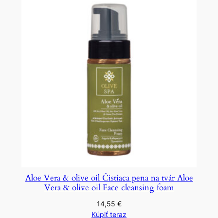
Aloe Vera & olive oil Čistiaca pena na tvár Aloe
Vera & olive oil Face cleansing foam
14,55
€
Kúpiť teraz