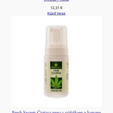
12,31
€
Kúpiť teraz
Fresh Secrets Čistiaca pena s výťažkom z konope