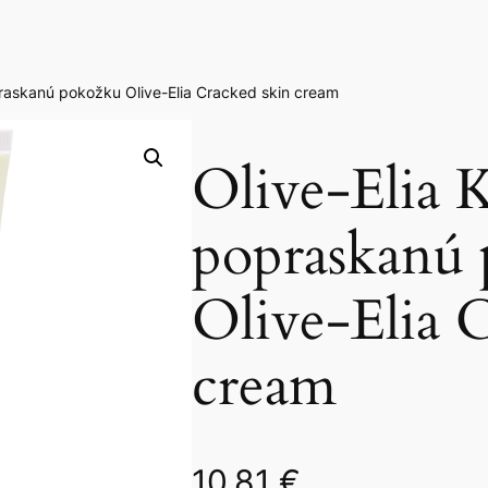
praskanú pokožku Olive-Elia Cracked skin cream
Olive-Elia 
popraskanú
Olive-Elia 
cream
10,81
€