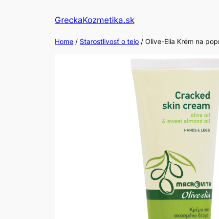
Skip
GreckaKozmetika.sk
to
content
Home
/
Starostlivosť o telo
/ Olive-Elia Krém na po