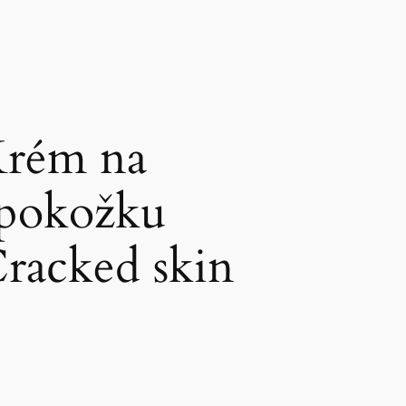
Krém na
 pokožku
Cracked skin