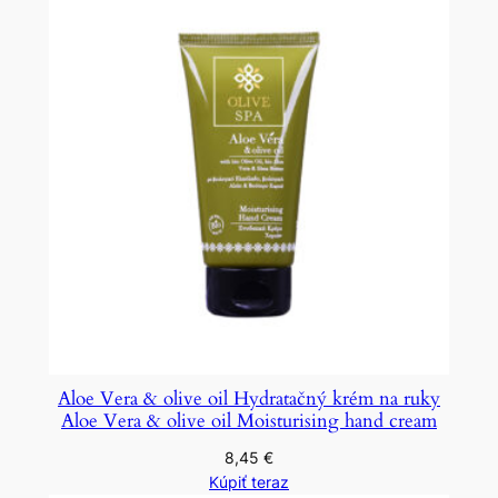
Aloe Vera & olive oil Hydratačný krém na ruky
Aloe Vera & olive oil Moisturising hand cream
8,45
€
Kúpiť teraz