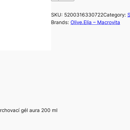
SKU:
5200316330722
Category:
S
Brands:
Olive.Elia – Macrovita
prchovací gél aura 200 ml