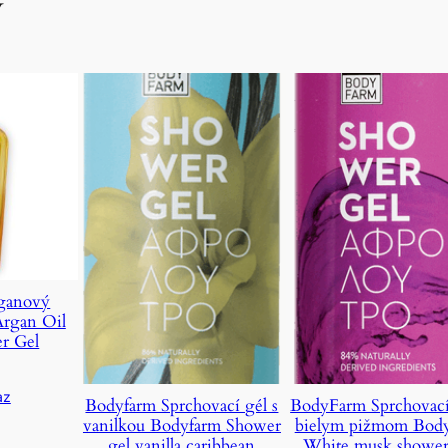
y
ganový
Argan Oil
r Gel
az
Bodyfarm Sprchovací gél s
BodyFarm Sprchovací
vanilkou Bodyfarm Shower
bielym pižmom Bod
gel vanilla caribbean
White musk shower