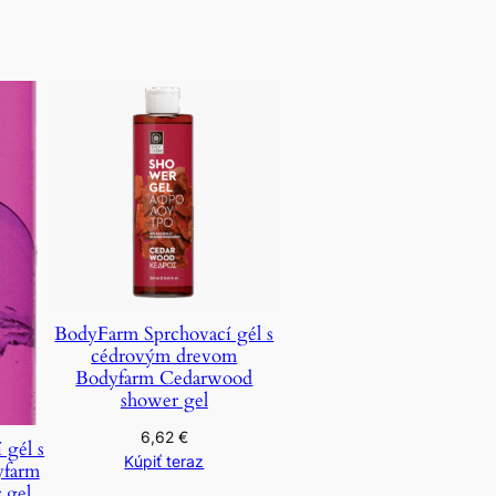
BodyFarm Sprchovací gél s
cédrovým drevom
Bodyfarm Cedarwood
shower gel
6,62
€
 gél s
Kúpiť teraz
yfarm
 gel