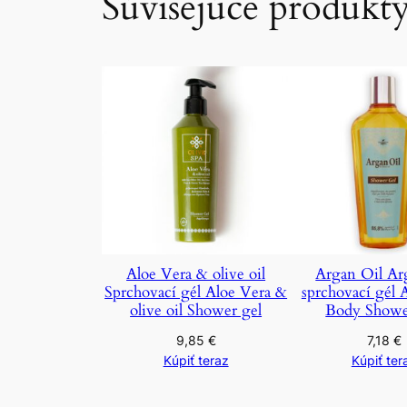
Súvisejúce produkt
Aloe Vera & olive oil
Argan Oil Ar
Sprchovací gél Aloe Vera &
sprchovací gél 
olive oil Shower gel
Body Showe
9,85
€
7,18
€
Kúpiť teraz
Kúpiť ter