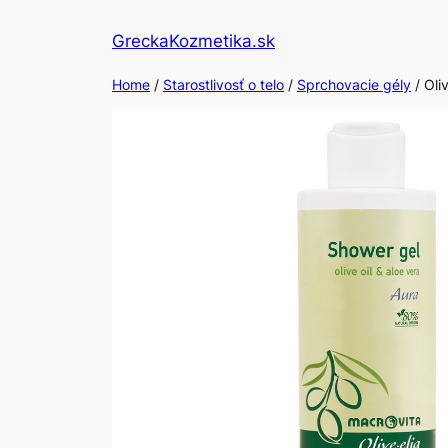
Skip
GreckaKozmetika.sk
to
content
Home
/
Starostlivosť o telo
/
Sprchovacie gély
/ Oli