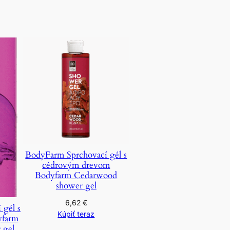
BodyFarm Sprchovací gél s
cédrovým drevom
Bodyfarm Cedarwood
shower gel
6,62
€
 gél s
Kúpiť teraz
yfarm
 gel