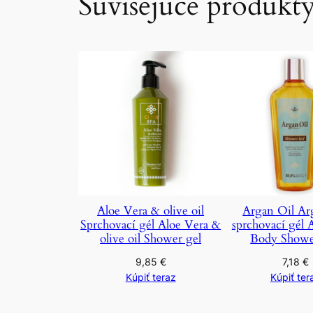
Súvisejúce produkt
Aloe Vera & olive oil
Argan Oil Ar
Sprchovací gél Aloe Vera &
sprchovací gél 
olive oil Shower gel
Body Showe
9,85
€
7,18
€
Kúpiť teraz
Kúpiť ter