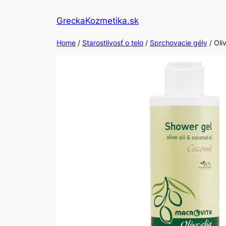
Skip
GreckaKozmetika.sk
to
content
Home
/
Starostlivosť o telo
/
Sprchovacie gély
/ Oli