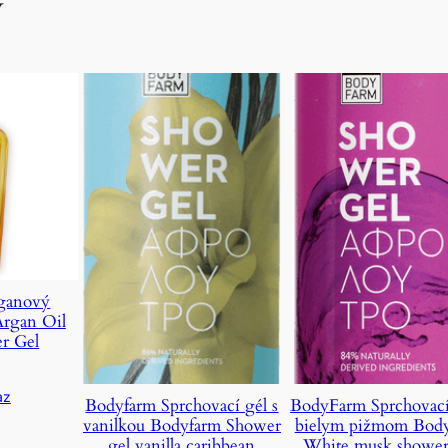
y
ganový
Argan Oil
r Gel
az
Bodyfarm Sprchovací gél s
BodyFarm Sprchovací
vanilkou Bodyfarm Shower
bielym pižmom Bod
gel vanilla caribbean
White musk shower