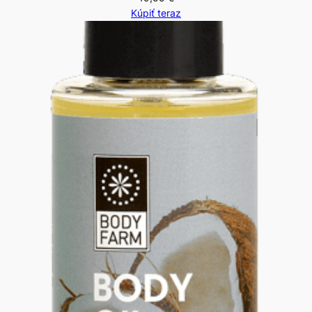
Kúpiť teraz