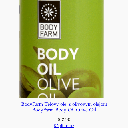
BodyFarm Telový olej s olivovým olejom
BodyFarm Body Oil Olive Oil
9,27
€
Kúpiť teraz