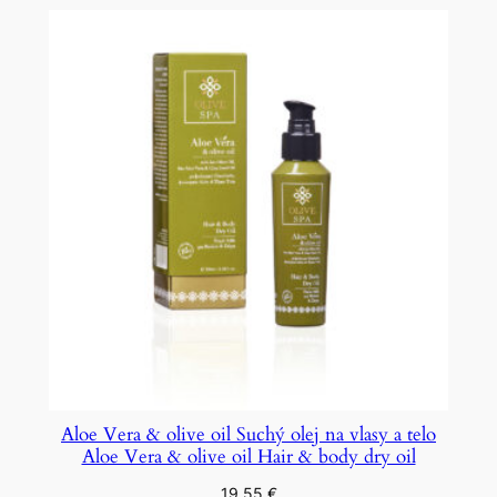
Aloe Vera & olive oil Suchý olej na vlasy a telo
Aloe Vera & olive oil Hair & body dry oil
19,55
€