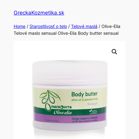
Skip
GreckaKozmetika.sk
to
content
Home
/
Starostlivosť o telo
/
Telové maslá
/ Olive-Elia
Telové maslo sensual Olive-Elia Body butter sensual