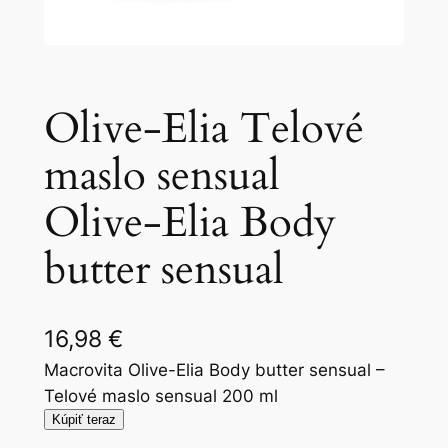
Olive-Elia Telové
maslo sensual
Olive-Elia Body
butter sensual
16,98
€
Macrovita Olive-Elia Body butter sensual –
Telové maslo sensual 200 ml
Kúpiť teraz