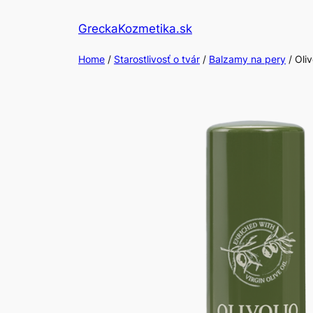
Skip
GreckaKozmetika.sk
to
content
Home
/
Starostlivosť o tvár
/
Balzamy na pery
/ Oli