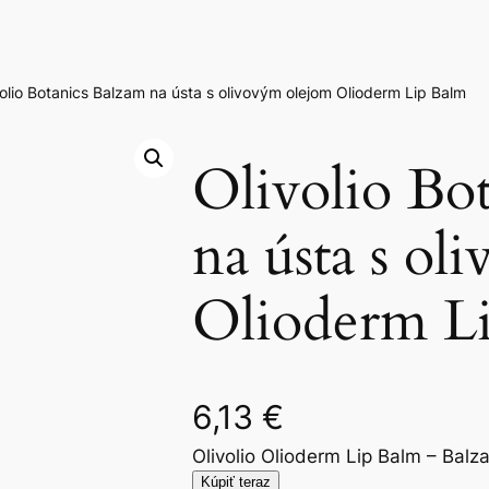
volio Botanics Balzam na ústa s olivovým olejom Olioderm Lip Balm
Olivolio Bo
na ústa s o
Olioderm L
6,13
€
Olivolio Olioderm Lip Balm – Balz
Kúpiť teraz