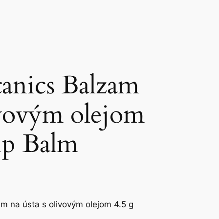
tanics Balzam
livovým olejom
ip Balm
am na ústa s olivovým olejom 4.5 g