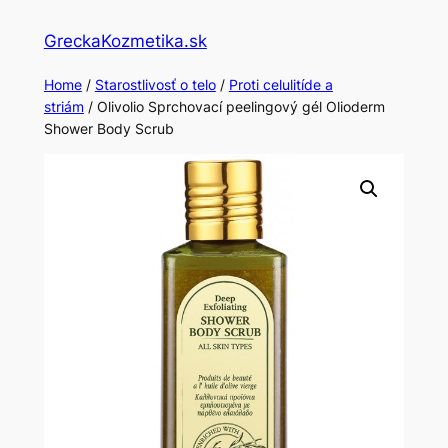
Skip
GreckaKozmetika.sk
to
content
Home
/
Starostlivosť o telo
/
Proti celulitíde a
striám
/ Olivolio Sprchovací peelingový gél Olioderm
Shower Body Scrub