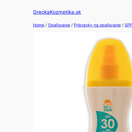
Skip
GreckaKozmetika.sk
to
content
Home
/
Opaľovanie
/
Prípravky na opaľovanie
/
SPF