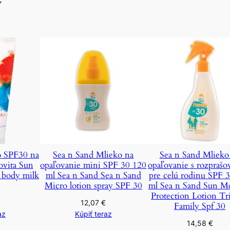
y
o SPF30 na
Sea n Sand Mlieko na
Sea n Sand Mlieko
ovita Sun
opaľovanie mini SPF 30 120
opaľovanie s rozpraš
& body milk
ml Sea n Sand Sea n Sand
pre celú rodinu SPF 
Micro lotion spray SPF 30
ml Sea n Sand Sun M
Protection Lotion Tr
€
12,07
€
Family Spf 30
az
Kúpiť teraz
14,58
€