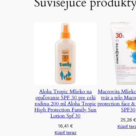
Súvisejúce produkt
Aloha Tropic Mlieko na
Macrovita Mliek
opaľovanie SPF 30 pre celú
tvár a telo Macr
rodinu 200 ml Aloha Tropic
protection face 
High Protection Family Sun
SPF30
Lotion Spf 30
25,26
16,41
€
Kúpiť ter
Kúpiť teraz