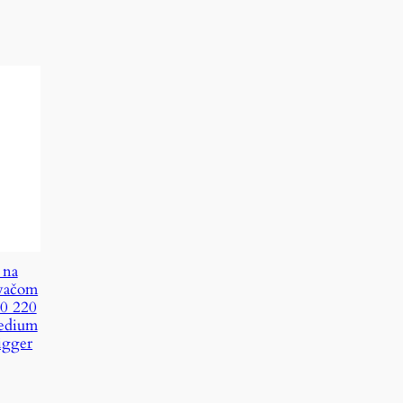
 na
ovačom
30 220
edium
igger