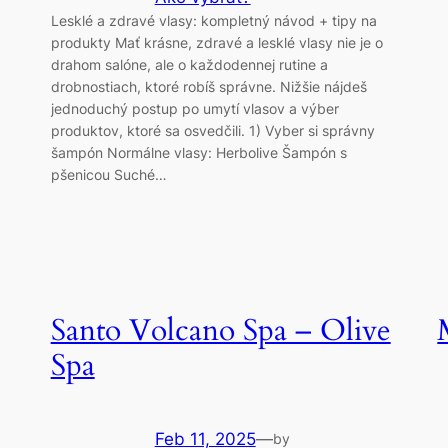
Lesklé a zdravé vlasy: kompletný návod + tipy na
produkty Mať krásne, zdravé a lesklé vlasy nie je o
drahom salóne, ale o každodennej rutine a
drobnostiach, ktoré robíš správne. Nižšie nájdeš
jednoduchý postup po umytí vlasov a výber
produktov, ktoré sa osvedčili. 1) Vyber si správny
šampón Normálne vlasy: Herbolive Šampón s
pšenicou Suché…
Santo Volcano Spa – Olive
Spa
Feb 11, 2025
—
by