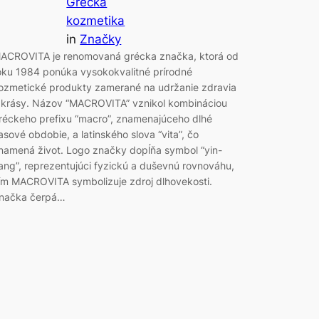
Grécka
kozmetika
in
Značky
ACROVITA je renomovaná grécka značka, ktorá od
oku 1984 ponúka vysokokvalitné prírodné
ozmetické produkty zamerané na udržanie zdravia
 krásy. Názov “MACROVITA” vznikol kombináciou
réckeho prefixu “macro”, znamenajúceho dlhé
asové obdobie, a latinského slova “vita”, čo
namená život. Logo značky dopĺňa symbol “yin-
ang”, reprezentujúci fyzickú a duševnú rovnováhu,
ím MACROVITA symbolizuje zdroj dlhovekosti.
načka čerpá…