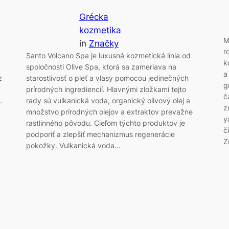
Grécka
kozmetika
M
in
Značky
r
Santo Volcano Spa je luxusná kozmetická línia od
k
spoločnosti Olive Spa, ktorá sa zameriava na
a
z
starostlivosť o pleť a vlasy pomocou jedinečných
g
prírodných ingrediencií. Hlavnými zložkami tejto
č
.
rady sú vulkanická voda, organický olivový olej a
z
množstvo prírodných olejov a extraktov prevažne
y
rastlinného pôvodu. Cieľom týchto produktov je
č
podporiť a zlepšiť mechanizmus regenerácie
Z
pokožky. Vulkanická voda…