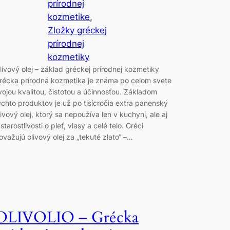
prírodnej
kozmetike
, 
Zložky gréckej
prírodnej
kozmetiky
livový olej – základ gréckej prírodnej kozmetiky
récka prírodná kozmetika je známa po celom svete
vojou kvalitou, čistotou a účinnosťou. Základom
ýchto produktov je už po tisícročia extra panenský
livový olej, ktorý sa nepoužíva len v kuchyni, ale aj
 starostlivosti o pleť, vlasy a celé telo. Gréci
ovažujú olivový olej za „tekuté zlato“ –…
OLIVOLIO – Grécka