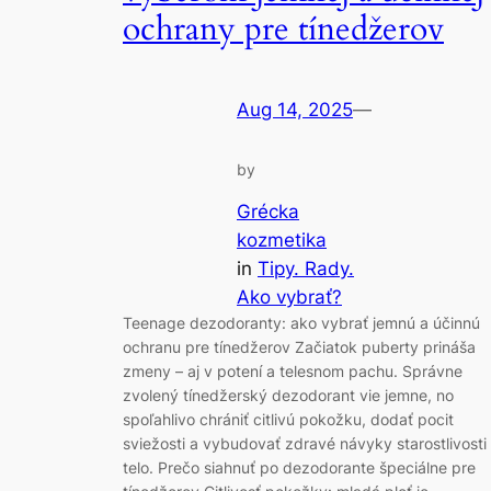
ochrany pre tínedžerov
Aug 14, 2025
—
by
Grécka
kozmetika
in
Tipy. Rady.
Ako vybrať?
Teenage dezodoranty: ako vybrať jemnú a účinnú
ochranu pre tínedžerov Začiatok puberty prináša
zmeny – aj v potení a telesnom pachu. Správne
zvolený tínedžerský dezodorant vie jemne, no
spoľahlivo chrániť citlivú pokožku, dodať pocit
sviežosti a vybudovať zdravé návyky starostlivosti
telo. Prečo siahnuť po dezodorante špeciálne pre