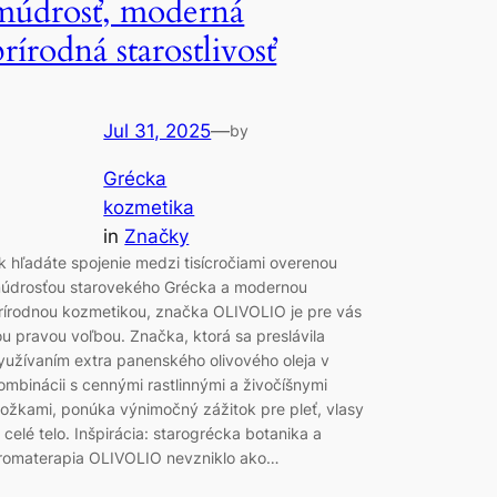
múdrosť, moderná
prírodná starostlivosť
Jul 31, 2025
—
by
Grécka
kozmetika
in
Značky
k hľadáte spojenie medzi tisícročiami overenou
údrosťou starovekého Grécka a modernou
rírodnou kozmetikou, značka OLIVOLIO je pre vás
ou pravou voľbou. Značka, ktorá sa preslávila
yužívaním extra panenského olivového oleja v
ombinácii s cennými rastlinnými a živočíšnymi
ložkami, ponúka výnimočný zážitok pre pleť, vlasy
j celé telo. Inšpirácia: starogrécka botanika a
romaterapia OLIVOLIO nevzniklo ako…