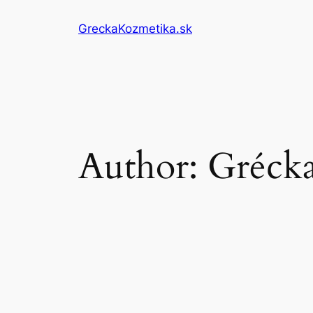
Skip
GreckaKozmetika.sk
to
content
Author:
Grécka