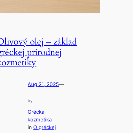
Olivový olej – základ
gréckej prírodnej
kozmetiky
Aug 21, 2025
—
by
Grécka
kozmetika
in
O gréckej