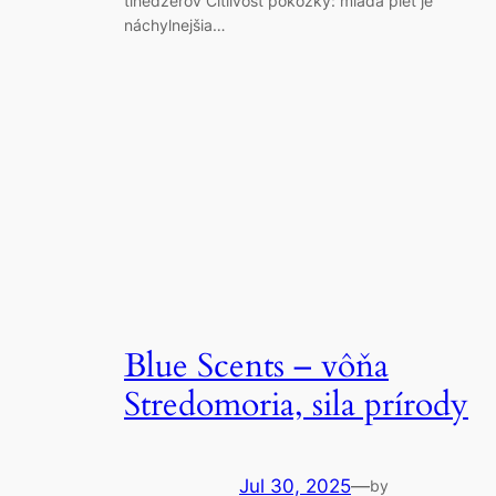
tínedžerov Citlivosť pokožky: mladá pleť je
náchylnejšia…
Blue Scents – vôňa
Stredomoria, sila prírody
Jul 30, 2025
—
by