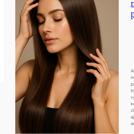
A
m
p
t
v
k
z
a
a