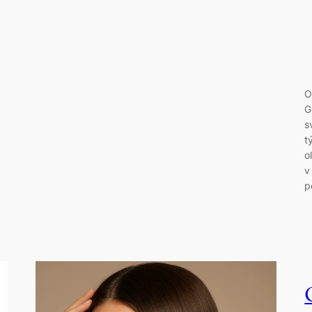
O
G
s
t
o
v
p