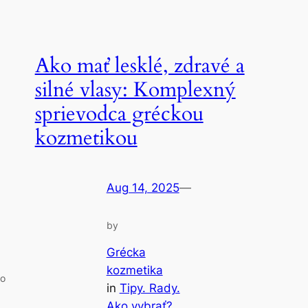
Ako mať lesklé, zdravé a
silné vlasy: Komplexný
sprievodca gréckou
kozmetikou
Aug 14, 2025
—
by
Grécka
kozmetika
 o
in
Tipy. Rady.
Ako vybrať?