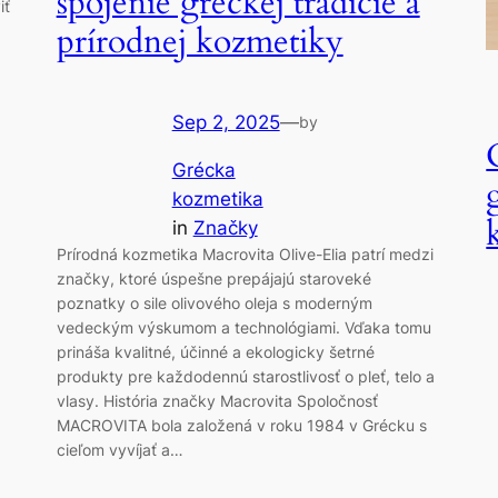
spojenie gréckej tradície a
iť
prírodnej kozmetiky
Sep 2, 2025
—
by
Grécka
kozmetika
in
Značky
Prírodná kozmetika Macrovita Olive-Elia patrí medzi
značky, ktoré úspešne prepájajú staroveké
poznatky o sile olivového oleja s moderným
vedeckým výskumom a technológiami. Vďaka tomu
prináša kvalitné, účinné a ekologicky šetrné
produkty pre každodennú starostlivosť o pleť, telo a
vlasy. História značky Macrovita Spoločnosť
MACROVITA bola založená v roku 1984 v Grécku s
cieľom vyvíjať a…