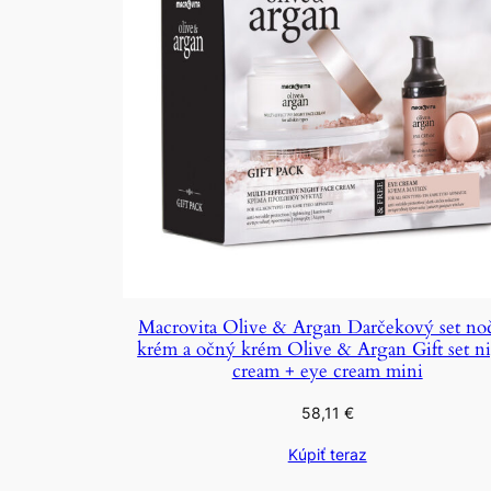
Macrovita Olive & Argan Darčekový set no
krém a očný krém Olive & Argan Gift set n
cream + eye cream mini
58,11
€
Kúpiť teraz