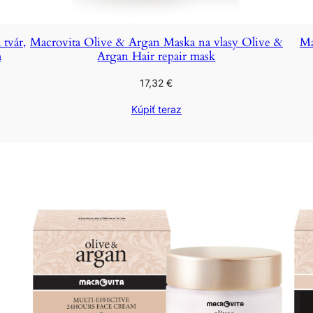
tvár,
Macrovita Olive & Argan Maska na vlasy Olive &
Ma
m
Argan Hair repair mask
17,32
€
Kúpiť teraz