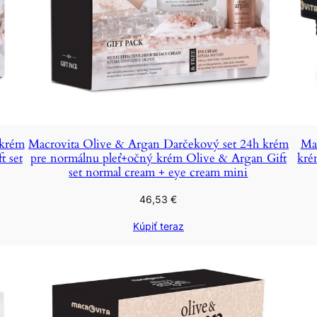
 krém
Macrovita Olive & Argan Darčekový set 24h krém
Ma
t set
pre normálnu pleť+očný krém Olive & Argan Gift
kré
set normal cream + eye cream mini
46,53
€
Kúpiť teraz