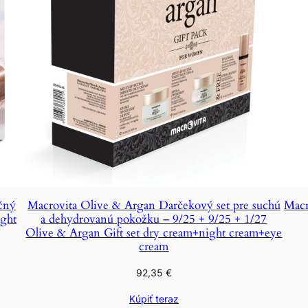
čný
Macrovita Olive & Argan Darčekový set pre suchú
Macr
ight
a dehydrovanú pokožku – 9/25 + 9/25 + 1/27
Olive & Argan Gift set dry cream+night cream+eye
cream
92,35
€
Kúpiť teraz