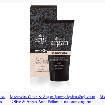
 na
Macrovita Olive & Argan Jemný hydratačný krém
Ma
am
Olive & Argan Anti-Pollution moisturizing fine