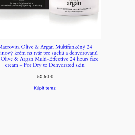
Macrovita Olive & Argan Multifunkčný 24
inový krém na tvár pre suchú a dehydrovanú
ť Olive & Argan Multi-Effective 24 hours face
cream – For Dry to Dehydrated skin
50,50
€
Kúpiť teraz