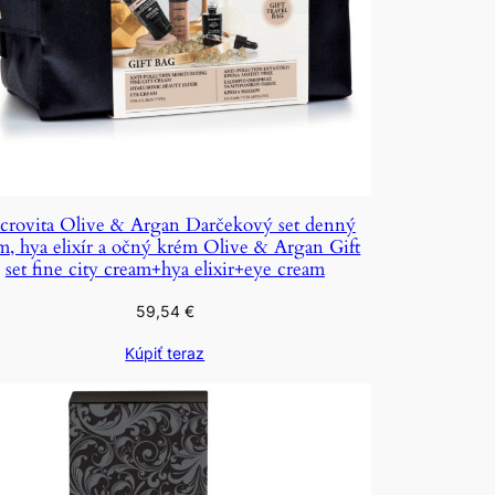
crovita Olive & Argan Darčekový set denný
m, hya elixír a očný krém Olive & Argan Gift
set fine city cream+hya elixir+eye cream
59,54
€
Kúpiť teraz