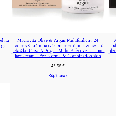
él na
Macrovita Olive & Argan Multifunkčný 24
 gel
hodinový krém na tvár pre normálnu a zmiešanú
hod
pokožku Olive & Argan Multi-Effective 24 hours
ple
face cream – For Normal & Combination skin
46,65
€
Kúpiť teraz