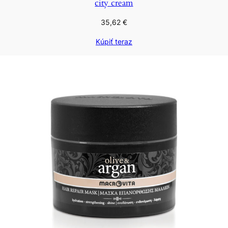
city cream
35,62
€
Kúpiť teraz