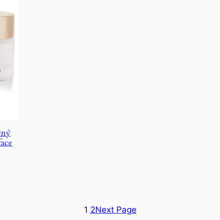
čný
face
1
2
Next Page