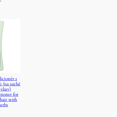
y
icionér s
i (na suché
vlasy)
tioner for
hair with
erbs