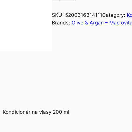
SKU:
5200316314111
Category:
Ko
Brands:
Olive & Argan – Macrovit
– Kondicionér na vlasy 200 ml