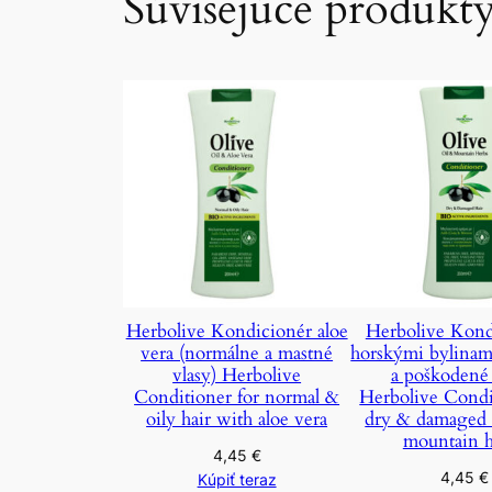
Súvisejúce produkt
Herbolive Kondicionér aloe
Herbolive Kond
vera (normálne a mastné
horskými bylinam
vlasy) Herbolive
a poškodené 
Conditioner for normal &
Herbolive Condi
oily hair with aloe vera
dry & damaged 
mountain h
4,45
€
4,45
€
Kúpiť teraz