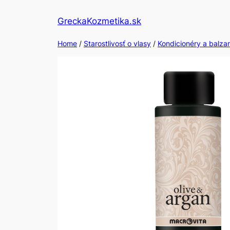
Skip
GreckaKozmetika.sk
to
content
Home
/
Starostlivosť o vlasy
/
Kondicionéry a balz