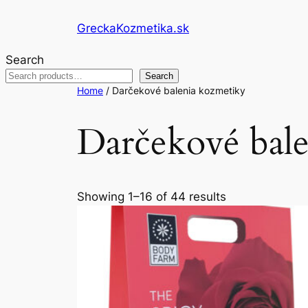
Skip
GreckaKozmetika.sk
to
content
Search
Search
Home
/ Darčekové balenia kozmetiky
Darčekové bal
Showing 1–16 of 44 results