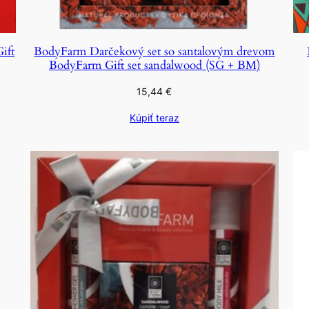
ift
BodyFarm Darčekový set so santalovým drevom
BodyFarm Gift set sandalwood (SG + BM)
15,44
€
Kúpiť teraz