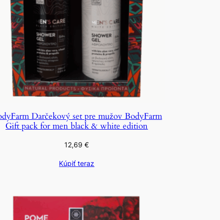
dyFarm Darčekový set pre mužov BodyFarm
Gift pack for men black & white edition
12,69
€
Kúpiť teraz