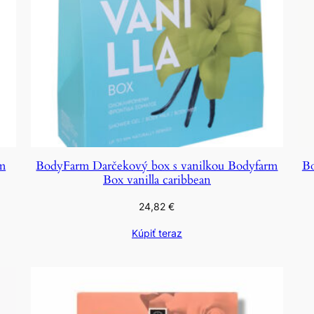
m
BodyFarm Darčekový box s vanilkou Bodyfarm
Bo
Box vanilla caribbean
24,82
€
Kúpiť teraz