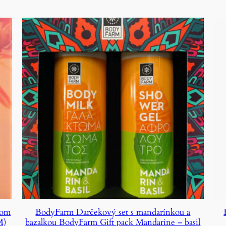
lom
BodyFarm Darčekový set s mandarínkou a
M)
bazalkou BodyFarm Gift pack Mandarine – basil