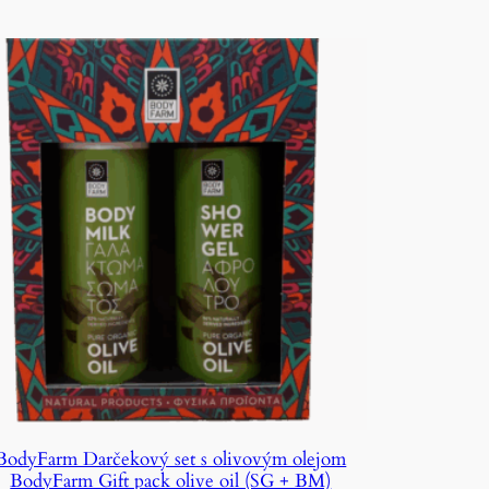
BodyFarm Darčekový set s olivovým olejom
BodyFarm Gift pack olive oil (SG + BM)