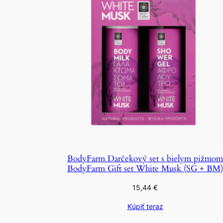
BodyFarm Darčekový set s bielym pižmo
BodyFarm Gift set White Musk (SG + BM
15,44
€
Kúpiť teraz