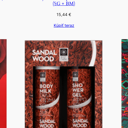
(SG + BM)
15,44
€
Kúpiť teraz