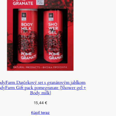
dyFarm Darčekový set s granátovým jablkom
dyFarm Gift pack pomegranate (Shower gel +
Body milk)
15,44
€
Kúpiť teraz