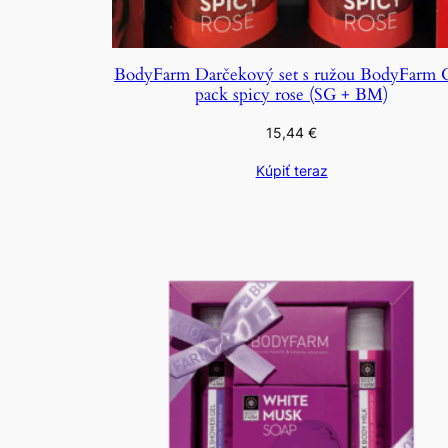
BodyFarm Darčekový set s ružou BodyFarm G
pack spicy rose (SG + BM)
15,44
€
Kúpiť teraz