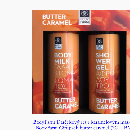
BodyFarm Darčekový set s karamelovým mas
BodyFarm Gift pack butter caramel (SG + B