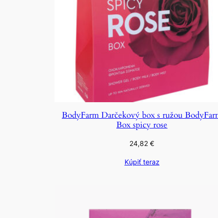
BodyFarm Darčekový box s ružou BodyFar
Box spicy rose
24,82
€
Kúpiť teraz