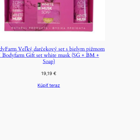
dyFarm Veľký darčekový set s bielym pižmom
I Bodyfarm Gift set white musk (SG + BM +
Soap)
19,19
€
Kúpiť teraz