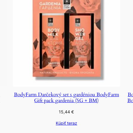
m
BodyFarm Darčekový set s gardéniou BodyFarm
Bo
)
Gift pack gardenia (SG + BM)
Bo
15,44
€
Kúpiť teraz