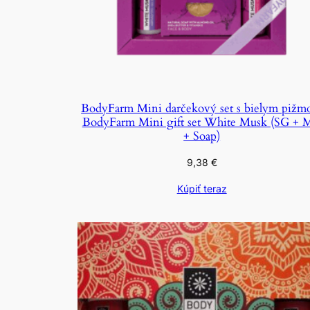
BodyFarm Mini darčekový set s bielym piž
BodyFarm Mini gift set White Musk (SG +
+ Soap)
9,38
€
Kúpiť teraz