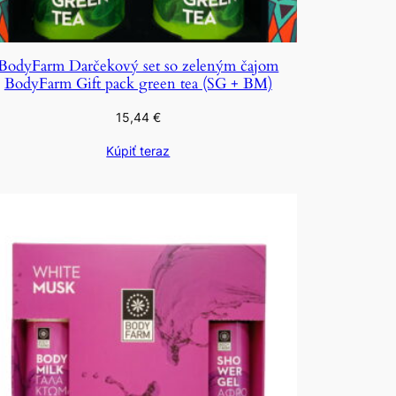
BodyFarm Darčekový set so zeleným čajom
BodyFarm Gift pack green tea (SG + BM)
15,44
€
Kúpiť teraz