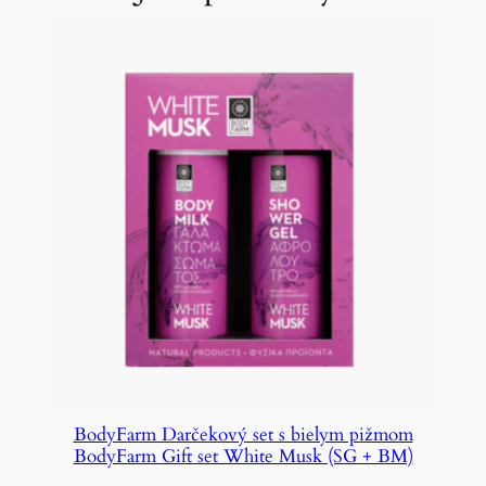
BodyFarm Darčekový set s bielym pižmom
BodyFarm Gift set White Musk (SG + BM)