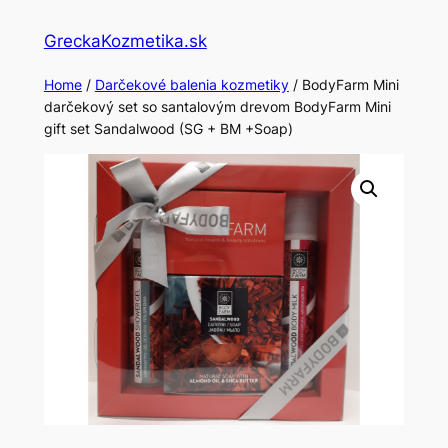
Skip
GreckaKozmetika.sk
to
content
Home
/
Darčekové balenia kozmetiky
/ BodyFarm Mini
darčekový set so santalovým drevom BodyFarm Mini
gift set Sandalwood (SG + BM +Soap)