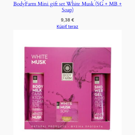
BodyFarm Mini gift set White Musk (SG + MB +
Soap)
9,38
€
Kúpiť teraz