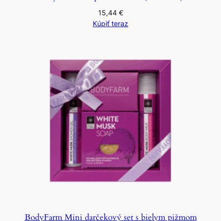
15,44
€
Kúpiť teraz
BodyFarm Mini darčekový set s bielym pižmom