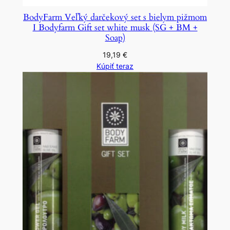
BodyFarm Veľký darčekový set s bielym pižmom
I Bodyfarm Gift set white musk (SG + BM +
Soap)
19,19
€
Kúpiť teraz