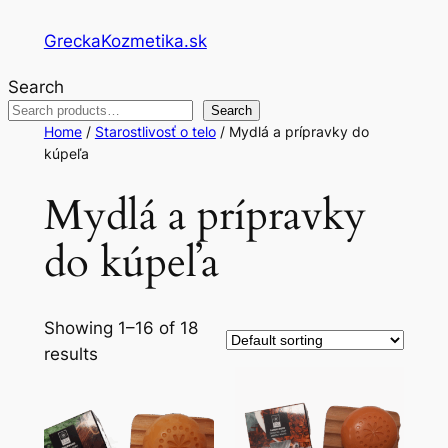
Skip
GreckaKozmetika.sk
to
content
Search
Search
Home
/
Starostlivosť o telo
/ Mydlá a prípravky do
kúpeľa
Mydlá a prípravky
do kúpeľa
Showing 1–16 of 18
results