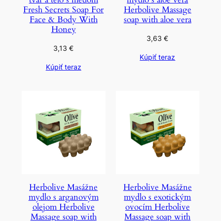
Fresh Secrets Soap For
Herbolive Massage
Face & Body With
soap with aloe vera
Honey
3,63
€
3,13
€
Kúpiť teraz
Kúpiť teraz
Herbolive Masážne
Herbolive Masážne
mydlo s arganovým
mydlo s exotickým
olejom Herbolive
ovocím Herbolive
Massage soap with
Massage soap with