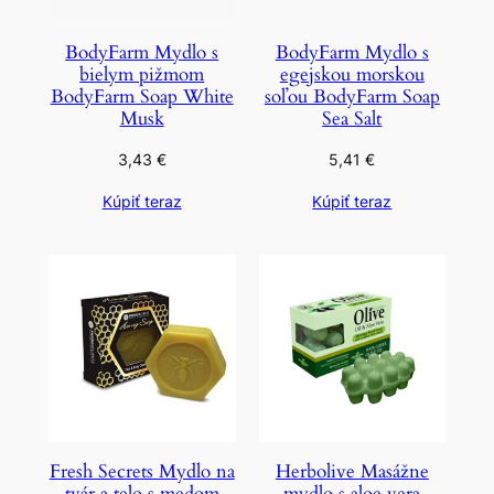
BodyFarm Mydlo s
BodyFarm Mydlo s
bielym pižmom
egejskou morskou
BodyFarm Soap White
soľou BodyFarm Soap
Musk
Sea Salt
3,43
€
5,41
€
Kúpiť teraz
Kúpiť teraz
Fresh Secrets Mydlo na
Herbolive Masážne
tvár a telo s medom
mydlo s aloe vera