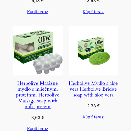
5,13
€
3,63
€
Kúpiť teraz
Kúpiť teraz
Herbolive Masážne
Herbolive Mydlo s aloe
mydlo s mliečnymi
vera Herbolive Bridge
proteínmi Herbolive
soap with aloe vera
Massage soap with
milk protein
2,33
€
Kúpiť teraz
3,63
€
Kúpiť teraz