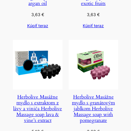
argan oil
exotic fruits
3,63
€
3,63
€
Kúpiť teraz
Kúpiť teraz
Herbolive Masážne
Herbolive Masážne
mydlo s extraktom z
mydlo s granátovým
lávy a viniča Herbolive
jablkom Herbolive
Massage soap lava &
Massage soap with
vine’s extract
pomegranate