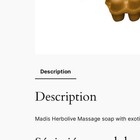
Description
Description
Madis Herbolive Massage soap with exoti