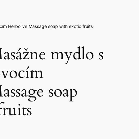
ím Herbolive Massage soap with exotic fruits
asážne mydlo s
ovocím
assage soap
ruits