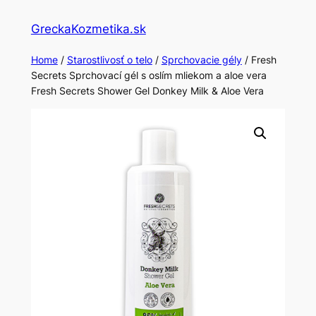
Skip
GreckaKozmetika.sk
to
content
Home
/
Starostlivosť o telo
/
Sprchovacie gély
/ Fresh
Secrets Sprchovací gél s oslím mliekom a aloe vera
Fresh Secrets Shower Gel Donkey Milk & Aloe Vera