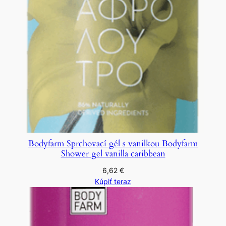
Bodyfarm Sprchovací gél s vanilkou Bodyfarm
Shower gel vanilla caribbean
6,62
€
Kúpiť teraz