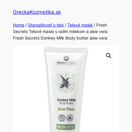
Skip
GreckaKozmetika.sk
to
content
Home
/
Starostlivosť o telo
/
Telové maslá
/ Fresh
Secrets Telové maslo s oslím mliekom a aloe vera
Fresh Secrets Donkey Milk Body butter aloe vera