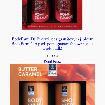
BodyFarm Darčekový set s granátovým jablkom
BodyFarm Gift pack pomegranate (Shower gel +
Body milk)
15,44
€
Kúpiť teraz