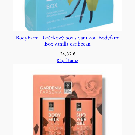
BodyFarm Darčekový box s vanilkou Bodyfarm
Box vanilla caribbean
24,82
€
Kúpiť teraz