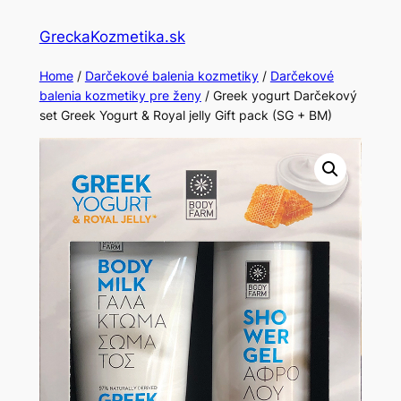
Skip
GreckaKozmetika.sk
to
content
Home
/
Darčekové balenia kozmetiky
/
Darčekové
balenia kozmetiky pre ženy
/ Greek yogurt Darčekový
set Greek Yogurt & Royal jelly Gift pack (SG + BM)