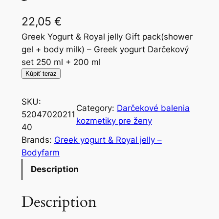
22,05
€
Greek Yogurt & Royal jelly Gift pack(shower
gel + body milk) – Greek yogurt Darčekový
set 250 ml + 200 ml
Kúpiť teraz
SKU:
Category:
Darčekové balenia
52047020211
kozmetiky pre ženy
40
Brands:
Greek yogurt & Royal jelly –
Bodyfarm
Description
Description