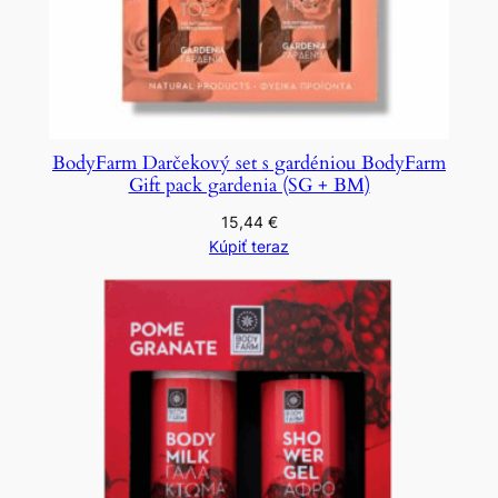
BodyFarm Darčekový set s gardéniou BodyFarm
Gift pack gardenia (SG + BM)
15,44
€
Kúpiť teraz