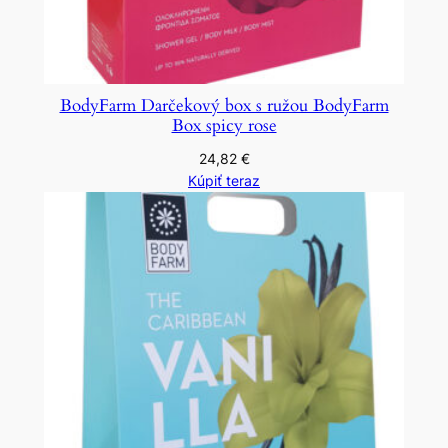
BodyFarm Darčekový box s ružou BodyFarm
Box spicy rose
24,82
€
Kúpiť teraz