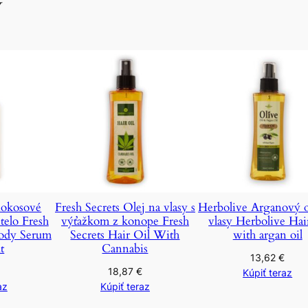
y
Kokosové
Fresh Secrets Olej na vlasy s
Herbolive Arganový o
telo Fresh
výťažkom z konope Fresh
vlasy Herbolive Hair
Body Serum
Secrets Hair Oil With
with argan oil
t
Cannabis
13,62
€
18,87
€
Kúpiť teraz
az
Kúpiť teraz