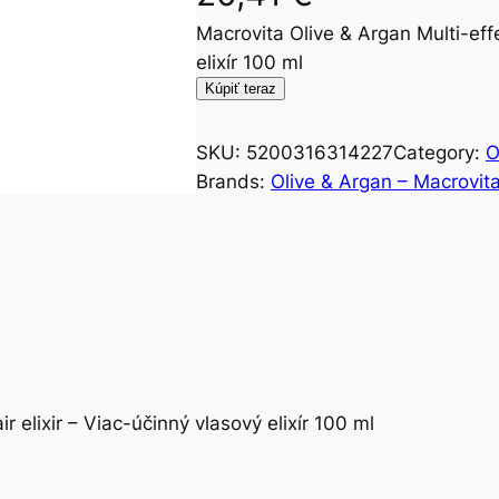
Macrovita Olive & Argan Multi-effe
elixír 100 ml
Kúpiť teraz
SKU:
5200316314227
Category:
O
Brands:
Olive & Argan – Macrovit
r elixir – Viac-účinný vlasový elixír 100 ml