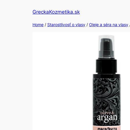
Skip
GreckaKozmetika.sk
to
content
Home
/
Starostlivosť o vlasy
/
Oleje a séra na vlasy