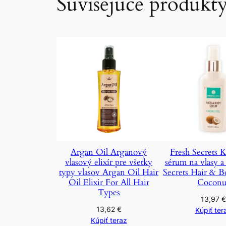
Súvisejúce produkt
Argan Oil Arganový
Fresh Secrets 
vlasový elixír pre všetky
sérum na vlasy a 
typy vlasov Argan Oil Hair
Secrets Hair & 
Oil Elixir For All Hair
Coconu
Types
13,97
€
13,62
€
Kúpiť ter
Kúpiť teraz