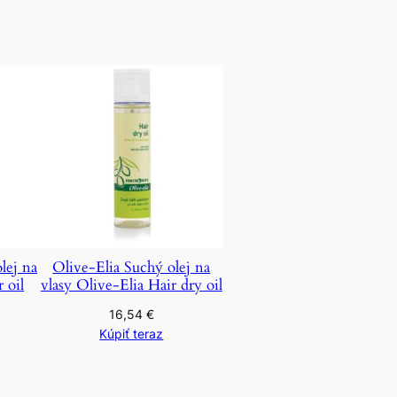
lej na
Olive-Elia Suchý olej na
 oil
vlasy Olive-Elia Hair dry oil
16,54
€
Kúpiť teraz