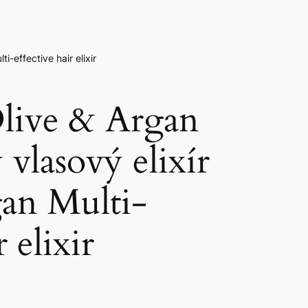
i-effective hair elixir
live & Argan
vlasový elixír
an Multi-
r elixir