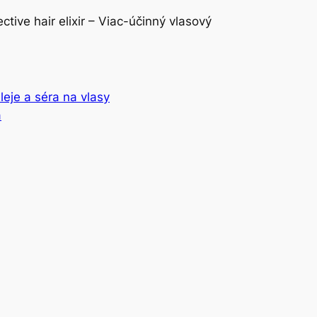
ctive hair elixir – Viac-účinný vlasový
leje a séra na vlasy
a