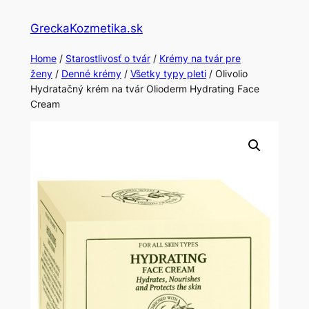
Skip
GreckaKozmetika.sk
to
content
Home
/
Starostlivosť o tvár
/
Krémy na tvár pre
ženy
/
Denné krémy
/
Všetky typy pleti
/ Olivolio
Hydratačný krém na tvár Olioderm Hydrating Face
Cream