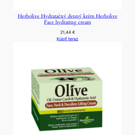
Herbolive Hydratačný denný krém Herbolive
Face hydrating cream
21,44
€
Kúpiť teraz